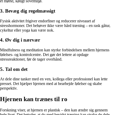
et mørkt, køligt sovemiljø.
3. Bevæg dig regelmæssigt
Fysisk aktivitet frigiver endorfiner og reducerer niveauet af
stresshormoner. Det behøver ikke være hård træning – en rask gåtur,
cykeltur eller yoga kan være nok.
4. Øv dig i nærvær
Mindfulness og meditation kan styrke forbindelsen mellem hjernens
følelses- og kontrolcentre. Det gør det lettere at opdage
stressreaktioner, før de tager overhånd.
5. Tal om det
At dele dine tanker med en ven, kollega eller professionel kan lette
presset. Det hjælper hjernen med at bearbejde følelser og skabe
perspektiv.
Hjernen kan trænes til ro
Forskning viser, at hjernen er plastisk – den kan ændre sig gennem
hele livet. Det betyder, at du med bevidst træning kan styrke de dele,