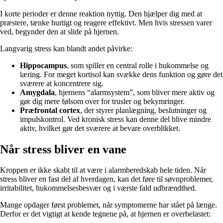
I korte perioder er denne reaktion nyttig. Den hjælper dig med at
præstere, tænke hurtigt og reagere effektivt. Men hvis stressen varer
ved, begynder den at slide på hjernen.
Langvarig stress kan blandt andet påvirke:
Hippocampus
, som spiller en central rolle i hukommelse og
læring. For meget kortisol kan svække dens funktion og gøre det
sværere at koncentrere sig.
Amygdala
, hjernens “alarmsystem”, som bliver mere aktiv og
gør dig mere følsom over for trusler og bekymringer.
Præfrontal cortex
, der styrer planlægning, beslutninger og
impulskontrol. Ved kronisk stress kan denne del blive mindre
aktiv, hvilket gør det sværere at bevare overblikket.
Når stress bliver en vane
Kroppen er ikke skabt til at være i alarmberedskab hele tiden. Når
stress bliver en fast del af hverdagen, kan det føre til søvnproblemer,
irritabilitet, hukommelsesbesvær og i værste fald udbrændthed.
Mange opdager først problemet, når symptomerne har stået på længe.
Derfor er det vigtigt at kende tegnene på, at hjernen er overbelastet: