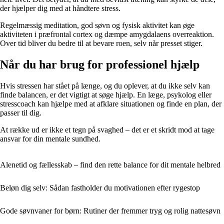
der hjælper dig med at håndtere stress.
Regelmæssig meditation, god søvn og fysisk aktivitet kan øge
aktiviteten i præfrontal cortex og dæmpe amygdalaens overreaktion.
Over tid bliver du bedre til at bevare roen, selv når presset stiger.
Når du har brug for professionel hjælp
Hvis stressen har stået på længe, og du oplever, at du ikke selv kan
finde balancen, er det vigtigt at søge hjælp. En læge, psykolog eller
stresscoach kan hjælpe med at afklare situationen og finde en plan, der
passer til dig.
At række ud er ikke et tegn på svaghed – det er et skridt mod at tage
ansvar for din mentale sundhed.
Alenetid og fællesskab – find den rette balance for dit mentale helbred
Beløn dig selv: Sådan fastholder du motivationen efter rygestop
Gode søvnvaner for børn: Rutiner der fremmer tryg og rolig nattesøvn