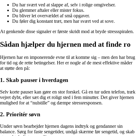
Du har svært ved at slappe af, selv i rolige omgivelser.
Du glemmer aftaler eller mister fokus.
Du bliver let overvældet af små opgaver.
Du føler dig konstant træt, men har svært ved at sove.
At genkende disse signaler er første skridt mod at bryde stressspiralen.
Sådan hjælper du hjernen med at finde ro
Hjernen har en imponerende evne til at komme sig – men den har brug
for tid og de rette betingelser. Her er nogle af de mest effektive måder
at støtte den på:
1. Skab pauser i hverdagen
Selv korte pauser kan gøre en stor forskel. Gå en tur uden telefon, træk
vejret dybt, eller sæt dig et roligt sted i fem minutter. Det giver hjernen
mulighed for at “nulstille” og dæmpe stressresponsen.
2. Prioritér søvn
Under søvn bearbejder hjernen dagens indtryk og gendanner sin
balance. Sørg for faste sengetider, undgå skærme før sengetid, og skab