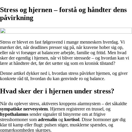
Stress og hjernen – forstå og håndter dens
påvirkning
Stress er blevet en fast følgesvend i mange menneskers hverdag. Vi
mærker det, når deadlines presser sig på, når kravene hober sig op,
eller når vi forsøger at balancere arbejde, familie og fritid. Men hvad
sker der egentlig i hjernen, når vi bliver stressede – og hvordan kan vi
lære at håndtere det, før det sætter sig som en kronisk tilstand?
Denne artikel dykker ned i, hvordan stress påvirker hjernen, og giver
konkrete råd til, hvordan du kan genvinde ro og balance.
Hvad sker der i hjernen under stress?
Når du oplever stress, aktiveres kroppens alarmsystem – det såkaldte
sympatiske nervesystem
. Hjernen registrerer en trussel, og
hypothalamus
sender signaler til binyrerne om at frigive
stresshormoner som
adrenalin
og
kortisol
. Disse hormoner gør dig
klar til kamp eller flugt: pulsen stiger, musklerne spændes, og
opmærksomheden skærpes.