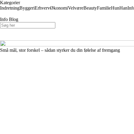
Kategorier
Indretning
Byggeri
Erhverv
Økonomi
Velvære
Beauty
Familie
Hun
Han
Inf
Info Blog
Små mål, stor forskel – sådan styrker du din følelse af fremgang