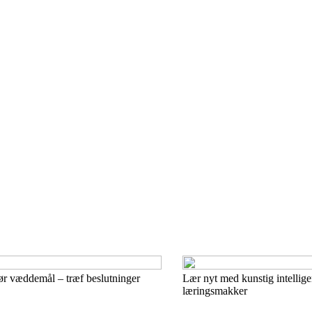
ør væddemål – træf beslutninger
Lær nyt med kunstig intellig
læringsmakker